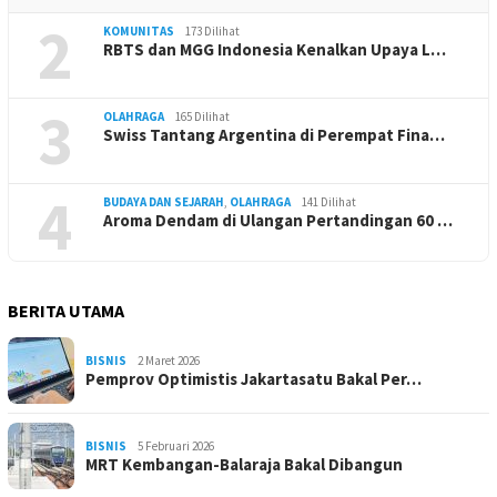
2
KOMUNITAS
173 Dilihat
RBTS dan MGG Indonesia Kenalkan Upaya L…
3
OLAHRAGA
165 Dilihat
Swiss Tantang Argentina di Perempat Fina…
4
BUDAYA DAN SEJARAH
,
OLAHRAGA
141 Dilihat
Aroma Dendam di Ulangan Pertandingan 60 …
BERITA UTAMA
BISNIS
2 Maret 2026
Pemprov Optimistis Jakartasatu Bakal Per…
BISNIS
5 Februari 2026
MRT Kembangan-Balaraja Bakal Dibangun