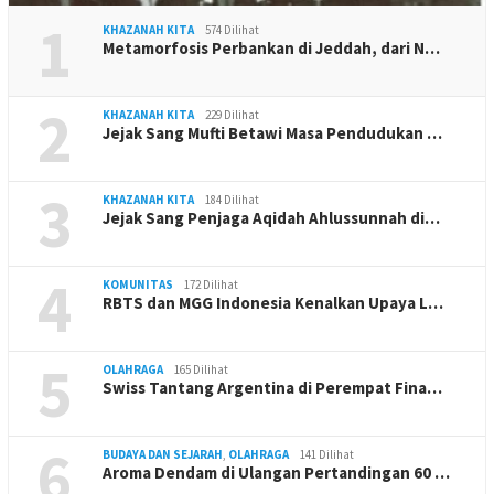
1
KHAZANAH KITA
574 Dilihat
Metamorfosis Perbankan di Jeddah, dari N…
2
KHAZANAH KITA
229 Dilihat
Jejak Sang Mufti Betawi Masa Pendudukan …
3
KHAZANAH KITA
184 Dilihat
Jejak Sang Penjaga Aqidah Ahlussunnah di…
4
KOMUNITAS
172 Dilihat
RBTS dan MGG Indonesia Kenalkan Upaya L…
5
OLAHRAGA
165 Dilihat
Swiss Tantang Argentina di Perempat Fina…
6
BUDAYA DAN SEJARAH
,
OLAHRAGA
141 Dilihat
Aroma Dendam di Ulangan Pertandingan 60 …