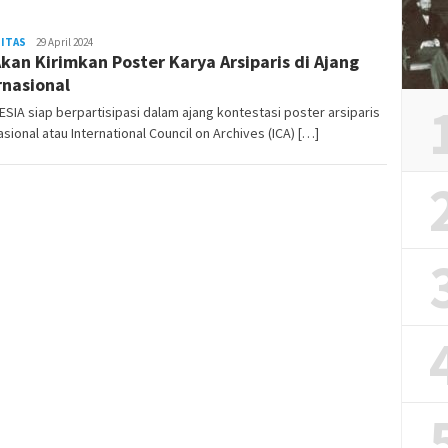
ITAS
REDAKSI
29 April 2024
Akan Kirimkan Poster Karya Arsiparis di Ajang
RAMBUKOTA
rnasional
SIA siap berpartisipasi dalam ajang kontestasi poster arsiparis
asional atau International Council on Archives (ICA) […]