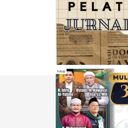
tutup
TENTANG RAMBU KOTA
REDAKSI
KONTAK KAMI
FORM PENGADU
KARIR