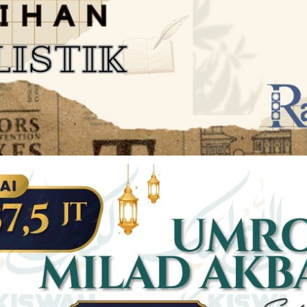
JARINGAN SOCIAL
DISCLAIMER
Facebook
Twitter
AN
PEDOMAN MEDIA SIBER
Linkedin
Youtub