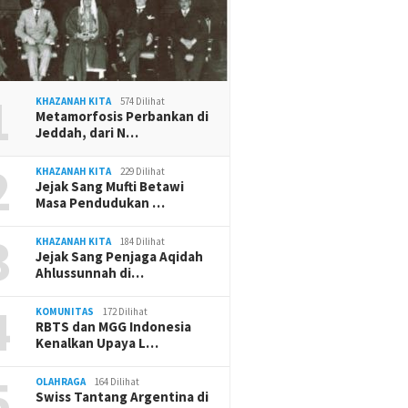
1
KHAZANAH KITA
574 Dilihat
Metamorfosis Perbankan di
Jeddah, dari N…
2
KHAZANAH KITA
229 Dilihat
Jejak Sang Mufti Betawi
Masa Pendudukan …
3
KHAZANAH KITA
184 Dilihat
Jejak Sang Penjaga Aqidah
Ahlussunnah di…
4
KOMUNITAS
172 Dilihat
RBTS dan MGG Indonesia
Kenalkan Upaya L…
5
OLAHRAGA
164 Dilihat
Swiss Tantang Argentina di