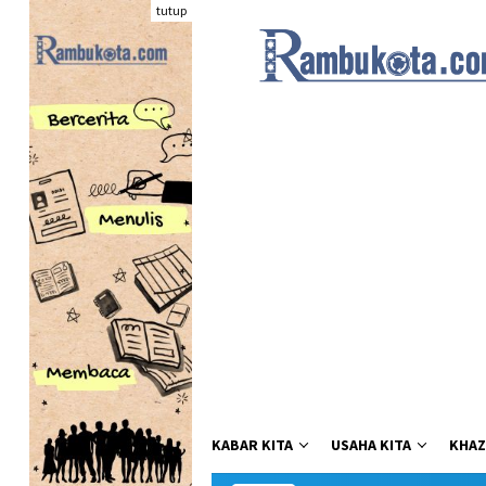
Loncat
tutup
ke
konten
KABAR KITA
USAHA KITA
KHAZ