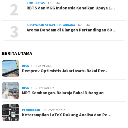
2
KOMUNITAS
175 Dilihat
RBTS dan MGG Indonesia Kenalkan Upaya L…
3
BUDAYA DAN SEJARAH
,
OLAHRAGA
143 Dilihat
Aroma Dendam di Ulangan Pertandingan 60 …
BERITA UTAMA
BISNIS
2 Maret 2026
Pemprov Optimistis Jakartasatu Bakal Per…
BISNIS
5 Februari 2026
MRT Kembangan-Balaraja Bakal Dibangun
PENDIDIKAN
19 Desember 2025
Keterampilan LaTeX Dukung Analisa dan Pe…