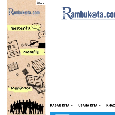
Loncat
tutup
ke
konten
KABAR KITA
USAHA KITA
KHAZ