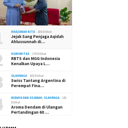
1
KHAZANAH KITA
184 Dilihat
Jejak Sang Penjaga Aqidah
Ahlussunnah di…
2
KOMUNITAS
174 Dilihat
RBTS dan MGG Indonesia
Kenalkan Upaya L…
3
OLAHRAGA
165 Dilihat
Swiss Tantang Argentina di
Perempat Fina…
4
BUDAYA DAN SEJARAH
,
OLAHRAGA
141
Dilihat
Aroma Dendam di Ulangan
Pertandingan 60 …
A UTAMA