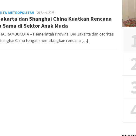
KITA
,
METROPOLITAN
REDAKSI
28 April 2023
Jakarta dan Shanghai China Kuatkan Rencana
RAMBUKOTA
a Sama di Sektor Anak Muda
TA, RAMBUKOTA – Pemerintah Provinsi DKI Jakarta dan otoritas
Shanghai China tengah mematangkan rencana […]
BERIT