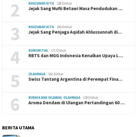
2
KHAZANAH KITA
228 Dilihat
Jejak Sang Mufti Betawi Masa Pendudukan …
3
KHAZANAH KITA
180 Dilihat
Jejak Sang Penjaga Aqidah Ahlussunnah di…
4
KOMUNITAS
171 Dilihat
RBTS dan MGG Indonesia Kenalkan Upaya L…
5
OLAHRAGA
161 Dilihat
Swiss Tantang Argentina di Perempat Fina…
6
BUDAYA DAN SEJARAH
,
OLAHRAGA
139 Dilihat
Aroma Dendam di Ulangan Pertandingan 60 …
BERITA UTAMA