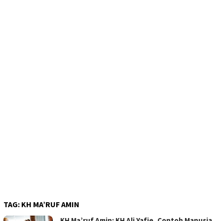
TAG:
KH MA’RUF AMIN
KH Ma’ruf Amin: KH Ali Yafie, Contoh Manusia