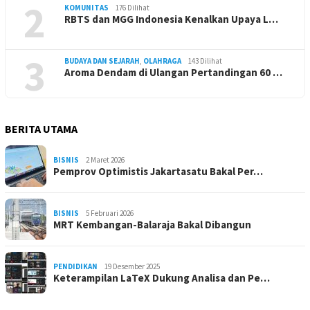
2
KOMUNITAS
176 Dilihat
RBTS dan MGG Indonesia Kenalkan Upaya L…
3
BUDAYA DAN SEJARAH
,
OLAHRAGA
143 Dilihat
Aroma Dendam di Ulangan Pertandingan 60 …
BERITA UTAMA
BISNIS
2 Maret 2026
Pemprov Optimistis Jakartasatu Bakal Per…
BISNIS
5 Februari 2026
MRT Kembangan-Balaraja Bakal Dibangun
PENDIDIKAN
19 Desember 2025
Keterampilan LaTeX Dukung Analisa dan Pe…