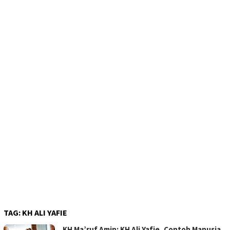
TAG:
KH ALI YAFIE
KH Ma’ruf Amin: KH Ali Yafie, Contoh Manusia