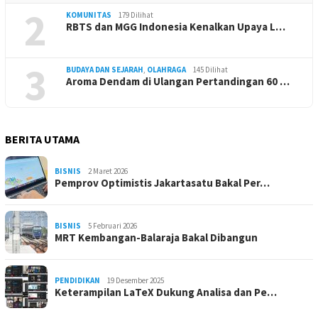
2
KOMUNITAS
179 Dilihat
RBTS dan MGG Indonesia Kenalkan Upaya L…
3
BUDAYA DAN SEJARAH
,
OLAHRAGA
145 Dilihat
Aroma Dendam di Ulangan Pertandingan 60 …
BERITA UTAMA
BISNIS
2 Maret 2026
Pemprov Optimistis Jakartasatu Bakal Per…
BISNIS
5 Februari 2026
MRT Kembangan-Balaraja Bakal Dibangun
PENDIDIKAN
19 Desember 2025
Keterampilan LaTeX Dukung Analisa dan Pe…