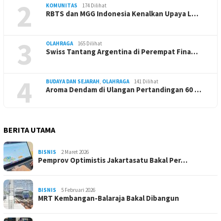
2
KOMUNITAS
174 Dilihat
RBTS dan MGG Indonesia Kenalkan Upaya L…
3
OLAHRAGA
165 Dilihat
Swiss Tantang Argentina di Perempat Fina…
4
BUDAYA DAN SEJARAH
,
OLAHRAGA
141 Dilihat
Aroma Dendam di Ulangan Pertandingan 60 …
BERITA UTAMA
BISNIS
2 Maret 2026
Pemprov Optimistis Jakartasatu Bakal Per…
BISNIS
5 Februari 2026
MRT Kembangan-Balaraja Bakal Dibangun