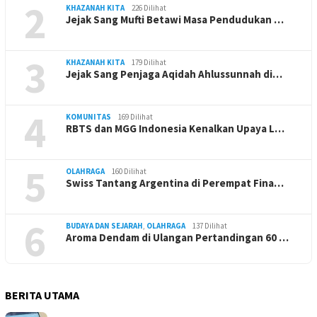
2
KHAZANAH KITA
226 Dilihat
Jejak Sang Mufti Betawi Masa Pendudukan …
3
KHAZANAH KITA
179 Dilihat
Jejak Sang Penjaga Aqidah Ahlussunnah di…
4
KOMUNITAS
169 Dilihat
RBTS dan MGG Indonesia Kenalkan Upaya L…
5
OLAHRAGA
160 Dilihat
Swiss Tantang Argentina di Perempat Fina…
6
BUDAYA DAN SEJARAH
,
OLAHRAGA
137 Dilihat
Aroma Dendam di Ulangan Pertandingan 60 …
BERITA UTAMA