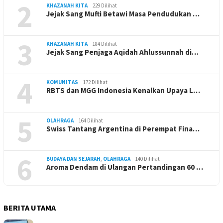
2
KHAZANAH KITA
229 Dilihat
Jejak Sang Mufti Betawi Masa Pendudukan …
3
KHAZANAH KITA
184 Dilihat
Jejak Sang Penjaga Aqidah Ahlussunnah di…
4
KOMUNITAS
172 Dilihat
RBTS dan MGG Indonesia Kenalkan Upaya L…
5
OLAHRAGA
164 Dilihat
Swiss Tantang Argentina di Perempat Fina…
6
BUDAYA DAN SEJARAH
,
OLAHRAGA
140 Dilihat
Aroma Dendam di Ulangan Pertandingan 60 …
BERITA UTAMA