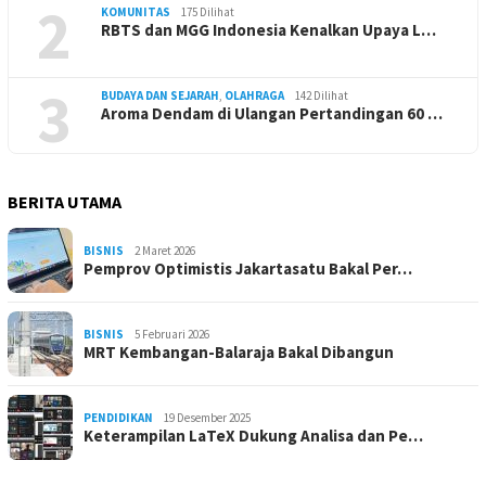
2
KOMUNITAS
175 Dilihat
RBTS dan MGG Indonesia Kenalkan Upaya L…
3
BUDAYA DAN SEJARAH
,
OLAHRAGA
142 Dilihat
Aroma Dendam di Ulangan Pertandingan 60 …
BERITA UTAMA
BISNIS
2 Maret 2026
Pemprov Optimistis Jakartasatu Bakal Per…
BISNIS
5 Februari 2026
MRT Kembangan-Balaraja Bakal Dibangun
PENDIDIKAN
19 Desember 2025
Keterampilan LaTeX Dukung Analisa dan Pe…