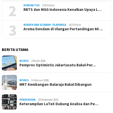
2
KOMUNITAS
176 Dilihat
RBTS dan MGG Indonesia Kenalkan Upaya L…
3
BUDAYA DAN SEJARAH
,
OLAHRAGA
143 Dilihat
Aroma Dendam di Ulangan Pertandingan 60 …
BERITA UTAMA
BISNIS
2 Maret 2026
Pemprov Optimistis Jakartasatu Bakal Per…
BISNIS
5 Februari 2026
MRT Kembangan-Balaraja Bakal Dibangun
PENDIDIKAN
19 Desember 2025
Keterampilan LaTeX Dukung Analisa dan Pe…