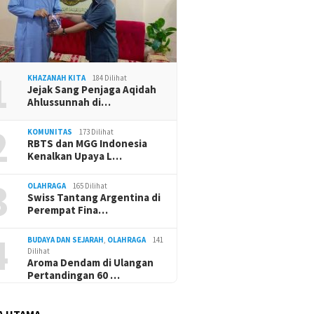
1
KHAZANAH KITA
184 Dilihat
Jejak Sang Penjaga Aqidah
Ahlussunnah di…
2
KOMUNITAS
173 Dilihat
RBTS dan MGG Indonesia
Kenalkan Upaya L…
3
OLAHRAGA
165 Dilihat
Swiss Tantang Argentina di
Perempat Fina…
4
BUDAYA DAN SEJARAH
,
OLAHRAGA
141
Dilihat
Aroma Dendam di Ulangan
Pertandingan 60 …
A UTAMA