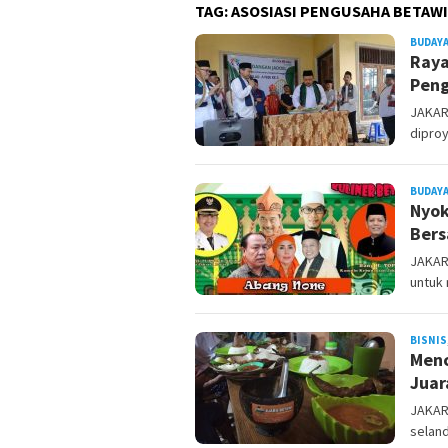
TAG:
ASOSIASI PENGUSAHA BETAWI
BUDAYA
Raya
Pen
JAKAR
diproy
BUDAYA
Nyok
Bers
JAKAR
untuk
BISNIS
Menc
Juar
JAKAR
selan