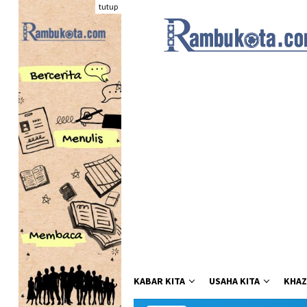
Loncat
tutup
ke
konten
KABAR KITA
USAHA KITA
KHAZ