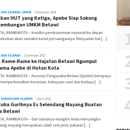
 DAN SEJARAH
,
UMKM
REDAKSI
9 Desember 2024
kan HUT yang Ketiga, Apebe Siap Sokong
RAMBUKOTA
gembangan UMKM Betawi
TA, RAMBUKOTA – Kondisi perekonomian nasional ke depan
eksikan akan semakin ketat persaingannya. Menyadari hal […]
 DAN SEJARAH
REDAKSI
1 Desember 2022
 Rame-Rame ke Hajatan Betawi Ngumpul
RAMBUKOTA
ama Apebe di Hutan Kota
TA. RAMBUKOTA – Asosiasi Pengusaha Betawi (Apebe) berupaya
 memperkenalkan kesenian, kekayaan seni dan budaya […]
,
BUDAYA DAN SEJARAH
admin
2 April 2022
oba Gurihnya Es Selendang Mayang Buatan
a Betawi
TA, RAMBUKOTA – Dari namanya mungkin Anda menyangka
dang mayang merupakan salah satu jenis pakaian […]
BERIT