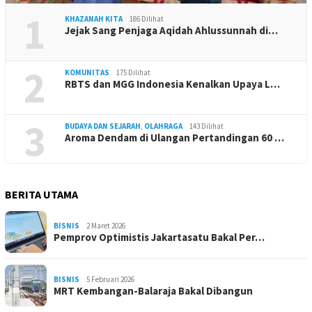
1
KHAZANAH KITA
186 Dilihat
Jejak Sang Penjaga Aqidah Ahlussunnah di…
2
KOMUNITAS
175 Dilihat
RBTS dan MGG Indonesia Kenalkan Upaya L…
3
BUDAYA DAN SEJARAH
,
OLAHRAGA
143 Dilihat
Aroma Dendam di Ulangan Pertandingan 60 …
BERITA UTAMA
BISNIS
2 Maret 2026
Pemprov Optimistis Jakartasatu Bakal Per…
BISNIS
5 Februari 2026
MRT Kembangan-Balaraja Bakal Dibangun