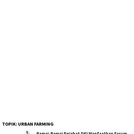
TOPIK:
URBAN FARMING
Ramai-Ramai Pejabat DKI Manfaatkan Fasum