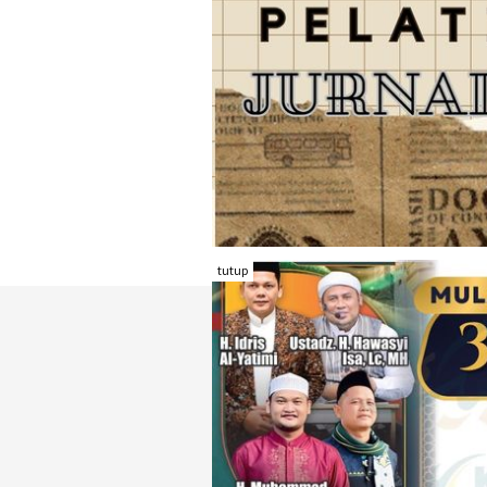
tutup
TENTANG RAMBU KOTA
REDAKSI
KONTAK KAMI
FORM PENGADU
KARIR