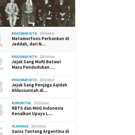
1
KHAZANAH KITA
574 Dilihat
Metamorfosis Perbankan di
Jeddah, dari N…
2
KHAZANAH KITA
229 Dilihat
Jejak Sang Mufti Betawi
Masa Pendudukan …
3
KHAZANAH KITA
184 Dilihat
Jejak Sang Penjaga Aqidah
Ahlussunnah di…
4
KOMUNITAS
172 Dilihat
RBTS dan MGG Indonesia
Kenalkan Upaya L…
5
OLAHRAGA
164 Dilihat
Swiss Tantang Argentina di