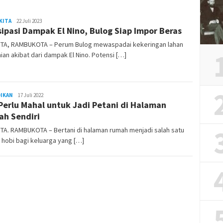
KITA
REDAKSI
22 Juli 2023
sipasi Dampak El Nino, Bulog Siap Impor Beras
RAMBUKOTA
TA, RAMBUKOTA – Perum Bulog mewaspadai kekeringan lahan
ian akibat dari dampak El Nino. Potensi […]
DIKAN
REDAKSI
17 Juli 2022
Perlu Mahal untuk Jadi Petani di Halaman
RAMBUKOTA
h Sendiri
TA. RAMBUKOTA – Bertani di halaman rumah menjadi salah satu
n hobi bagi keluarga yang […]