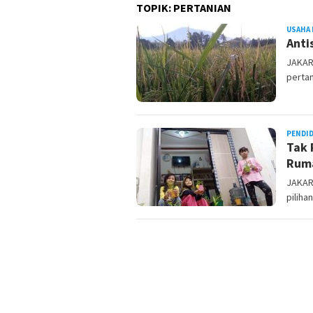
TOPIK:
PERTANIAN
USAHA 
Anti
JAKAR
pertan
PENDI
Tak 
Ruma
JAKAR
piliha