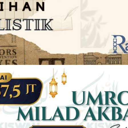
JARINGAN SOCIAL
DISCLAIMER
Facebook
Twitter
AN
PEDOMAN MEDIA SIBER
Linkedin
Youtub