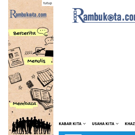
Loncat
tutup
ke
konten
KABAR KITA
USAHA KITA
KHAZ