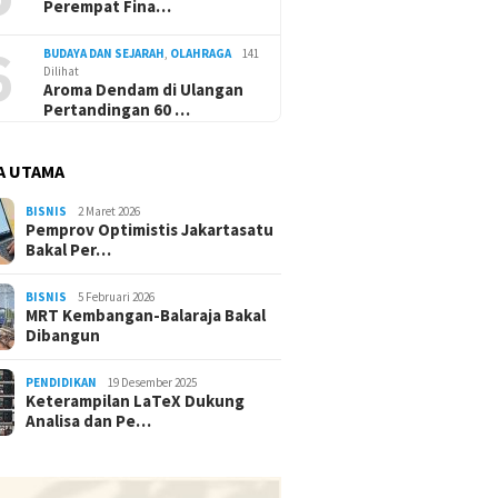
Perempat Fina…
6
BUDAYA DAN SEJARAH
,
OLAHRAGA
141
Dilihat
Aroma Dendam di Ulangan
Pertandingan 60 …
A UTAMA
BISNIS
2 Maret 2026
Pemprov Optimistis Jakartasatu
Bakal Per…
BISNIS
5 Februari 2026
MRT Kembangan-Balaraja Bakal
Dibangun
PENDIDIKAN
19 Desember 2025
Keterampilan LaTeX Dukung
Analisa dan Pe…