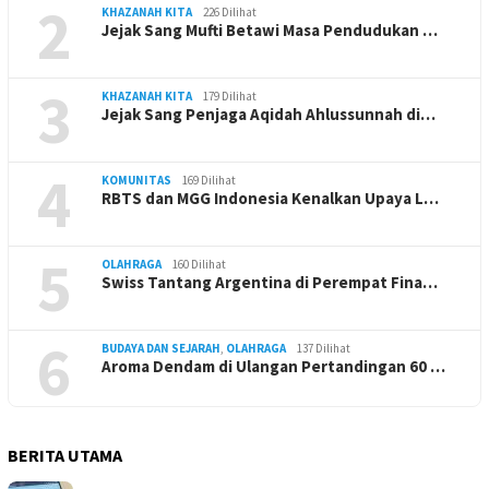
2
KHAZANAH KITA
226 Dilihat
Jejak Sang Mufti Betawi Masa Pendudukan …
3
KHAZANAH KITA
179 Dilihat
Jejak Sang Penjaga Aqidah Ahlussunnah di…
4
KOMUNITAS
169 Dilihat
RBTS dan MGG Indonesia Kenalkan Upaya L…
5
OLAHRAGA
160 Dilihat
Swiss Tantang Argentina di Perempat Fina…
6
BUDAYA DAN SEJARAH
,
OLAHRAGA
137 Dilihat
Aroma Dendam di Ulangan Pertandingan 60 …
BERITA UTAMA