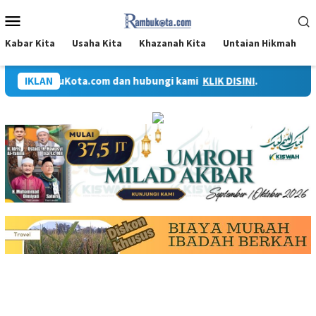
Loncat
Menu
ke
Mobile
konten
Kabar Kita
Usaha Kita
Khazanah Kita
Untaian Hikmah
i situs RambuKota.com dan hubungi kami
IKLAN
KLIK DISINI
.