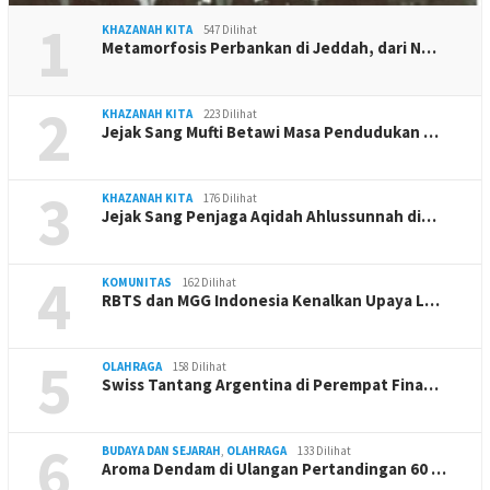
1
KHAZANAH KITA
547 Dilihat
Metamorfosis Perbankan di Jeddah, dari N…
2
KHAZANAH KITA
223 Dilihat
Jejak Sang Mufti Betawi Masa Pendudukan …
3
KHAZANAH KITA
176 Dilihat
Jejak Sang Penjaga Aqidah Ahlussunnah di…
4
KOMUNITAS
162 Dilihat
RBTS dan MGG Indonesia Kenalkan Upaya L…
5
OLAHRAGA
158 Dilihat
Swiss Tantang Argentina di Perempat Fina…
6
BUDAYA DAN SEJARAH
,
OLAHRAGA
133 Dilihat
Aroma Dendam di Ulangan Pertandingan 60 …