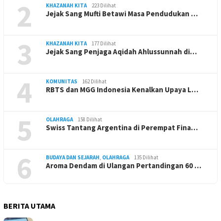
2
KHAZANAH KITA
223 Dilihat
Jejak Sang Mufti Betawi Masa Pendudukan …
3
KHAZANAH KITA
177 Dilihat
Jejak Sang Penjaga Aqidah Ahlussunnah di…
4
KOMUNITAS
162 Dilihat
RBTS dan MGG Indonesia Kenalkan Upaya L…
5
OLAHRAGA
158 Dilihat
Swiss Tantang Argentina di Perempat Fina…
6
BUDAYA DAN SEJARAH
,
OLAHRAGA
135 Dilihat
Aroma Dendam di Ulangan Pertandingan 60 …
BERITA UTAMA