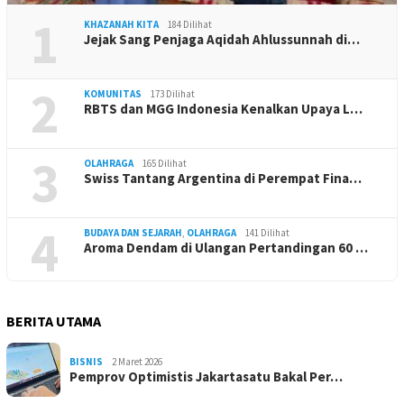
1
KHAZANAH KITA
184 Dilihat
Jejak Sang Penjaga Aqidah Ahlussunnah di…
2
KOMUNITAS
173 Dilihat
RBTS dan MGG Indonesia Kenalkan Upaya L…
3
OLAHRAGA
165 Dilihat
Swiss Tantang Argentina di Perempat Fina…
4
BUDAYA DAN SEJARAH
,
OLAHRAGA
141 Dilihat
Aroma Dendam di Ulangan Pertandingan 60 …
BERITA UTAMA
BISNIS
2 Maret 2026
Pemprov Optimistis Jakartasatu Bakal Per…