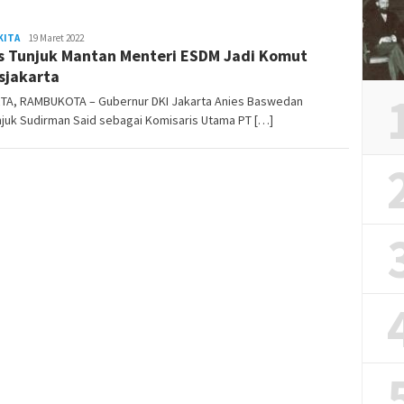
KITA
admin
19 Maret 2022
s Tunjuk Mantan Menteri ESDM Jadi Komut
sjakarta
TA, RAMBUKOTA – Gubernur DKI Jakarta Anies Baswedan
juk Sudirman Said sebagai Komisaris Utama PT […]