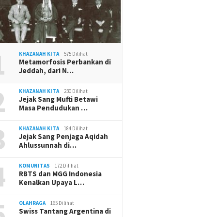
1
KHAZANAH KITA
575 Dilihat
Metamorfosis Perbankan di
Jeddah, dari N…
2
KHAZANAH KITA
230 Dilihat
Jejak Sang Mufti Betawi
Masa Pendudukan …
3
KHAZANAH KITA
184 Dilihat
Jejak Sang Penjaga Aqidah
Ahlussunnah di…
4
KOMUNITAS
172 Dilihat
RBTS dan MGG Indonesia
Kenalkan Upaya L…
5
OLAHRAGA
165 Dilihat
Swiss Tantang Argentina di