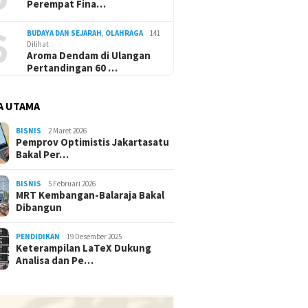
Perempat Fina…
6
BUDAYA DAN SEJARAH
,
OLAHRAGA
141
Dilihat
Aroma Dendam di Ulangan
Pertandingan 60 …
A UTAMA
BISNIS
2 Maret 2026
Pemprov Optimistis Jakartasatu
Bakal Per…
BISNIS
5 Februari 2026
MRT Kembangan-Balaraja Bakal
Dibangun
PENDIDIKAN
19 Desember 2025
Keterampilan LaTeX Dukung
Analisa dan Pe…