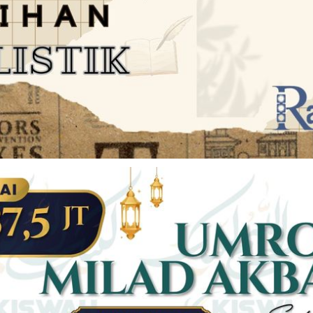
JARINGAN SOCIAL
DISCLAIMER
Facebook
Twitter
AN
PEDOMAN MEDIA SIBER
Linkedin
Youtub