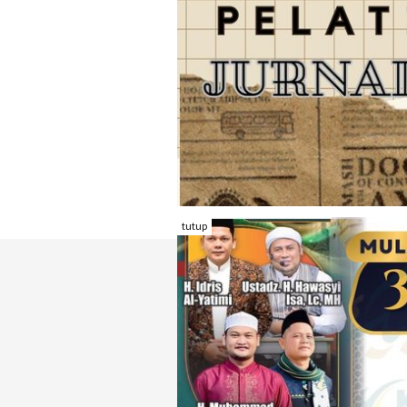
tutup
TENTANG RAMBU KOTA
REDAKSI
KONTAK KAMI
FORM PENGADU
KARIR