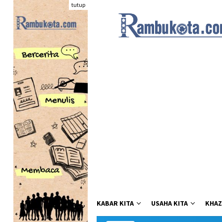
Loncat
tutup
ke
konten
KABAR KITA
USAHA KITA
KHAZ