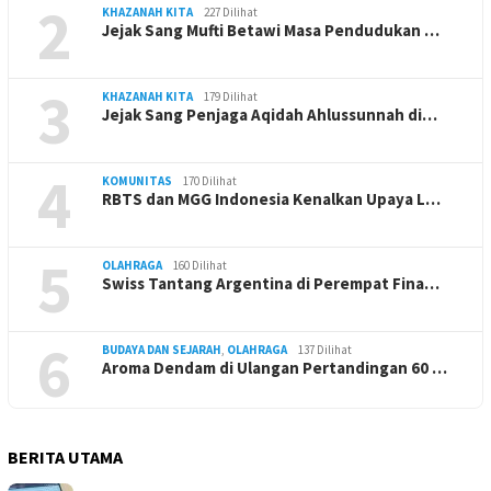
2
KHAZANAH KITA
227 Dilihat
Jejak Sang Mufti Betawi Masa Pendudukan …
3
KHAZANAH KITA
179 Dilihat
Jejak Sang Penjaga Aqidah Ahlussunnah di…
4
KOMUNITAS
170 Dilihat
RBTS dan MGG Indonesia Kenalkan Upaya L…
5
OLAHRAGA
160 Dilihat
Swiss Tantang Argentina di Perempat Fina…
6
BUDAYA DAN SEJARAH
,
OLAHRAGA
137 Dilihat
Aroma Dendam di Ulangan Pertandingan 60 …
BERITA UTAMA