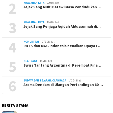
2
KHAZANAH KITA
229 Dilihat
Jejak Sang Mufti Betawi Masa Pendudukan …
3
KHAZANAH KITA
184 Dilihat
Jejak Sang Penjaga Aqidah Ahlussunnah di…
4
KOMUNITAS
172 Dilihat
RBTS dan MGG Indonesia Kenalkan Upaya L…
5
OLAHRAGA
165 Dilihat
Swiss Tantang Argentina di Perempat Fina…
6
BUDAYA DAN SEJARAH
,
OLAHRAGA
141 Dilihat
Aroma Dendam di Ulangan Pertandingan 60 …
BERITA UTAMA