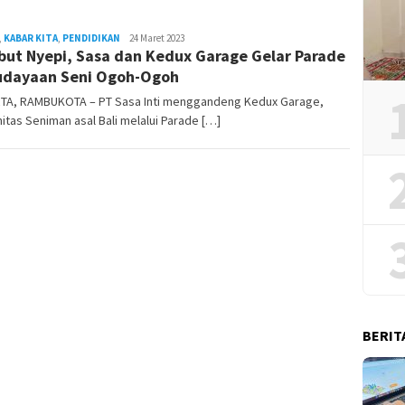
,
KABAR KITA
,
PENDIDIKAN
Rambu
24 Maret 2023
ut Nyepi, Sasa dan Kedux Garage Gelar Parade
Kota
dayaan Seni Ogoh-Ogoh
TA, RAMBUKOTA – PT Sasa Inti menggandeng Kedux Garage,
tas Seniman asal Bali melalui Parade […]
BERIT