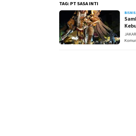
TAG:
PT SASA INTI
BISNIS
Samb
Kebu
JAKAR
Komuni