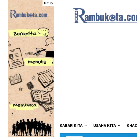
Loncat
tutup
ke
konten
KABAR KITA
USAHA KITA
KHAZ