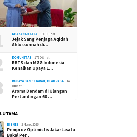
1
KHAZANAH KITA
186 Dilihat
Jejak Sang Penjaga Aqidah
Ahlussunnah di…
2
KOMUNITAS
176 Dilihat
RBTS dan MGG Indonesia
Kenalkan Upaya L…
3
BUDAYA DAN SEJARAH
,
OLAHRAGA
143
Dilihat
Aroma Dendam di Ulangan
Pertandingan 60 …
A UTAMA
BISNIS
2 Maret 2026
Pemprov Optimistis Jakartasatu
Bakal Per…