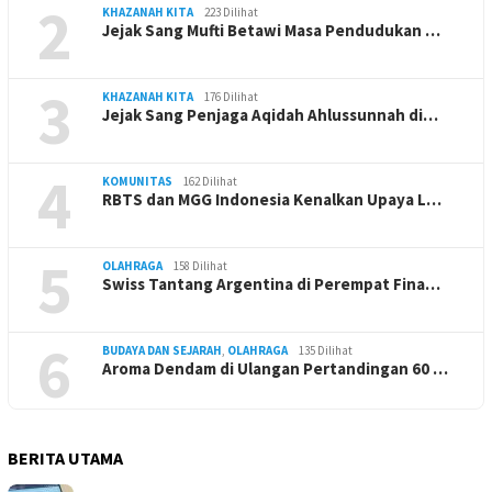
2
KHAZANAH KITA
223 Dilihat
Jejak Sang Mufti Betawi Masa Pendudukan …
3
KHAZANAH KITA
176 Dilihat
Jejak Sang Penjaga Aqidah Ahlussunnah di…
4
KOMUNITAS
162 Dilihat
RBTS dan MGG Indonesia Kenalkan Upaya L…
5
OLAHRAGA
158 Dilihat
Swiss Tantang Argentina di Perempat Fina…
6
BUDAYA DAN SEJARAH
,
OLAHRAGA
135 Dilihat
Aroma Dendam di Ulangan Pertandingan 60 …
BERITA UTAMA