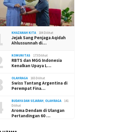
1
KHAZANAH KITA
184 Dilihat
Jejak Sang Penjaga Aqidah
Ahlussunnah di…
2
KOMUNITAS
173 Dilihat
RBTS dan MGG Indonesia
Kenalkan Upaya L…
3
OLAHRAGA
165 Dilihat
Swiss Tantang Argentina di
Perempat Fina…
4
BUDAYA DAN SEJARAH
,
OLAHRAGA
141
Dilihat
Aroma Dendam di Ulangan
Pertandingan 60 …
A UTAMA