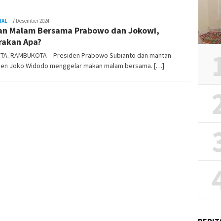
NAL
REDAKSI
7 Desember 2024
n Malam Bersama Prabowo dan Jokowi,
RAMBUKOTA
rakan Apa?
TA. RAMBUKOTA – Presiden Prabowo Subianto dan mantan
den Joko Widodo menggelar makan malam bersama. […]
BERIT