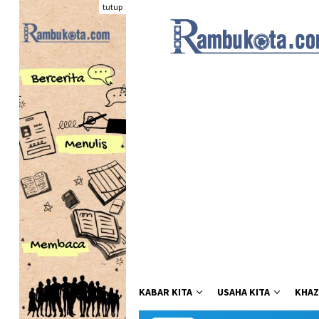
Loncat
tutup
ke
konten
KABAR KITA
USAHA KITA
KHAZ