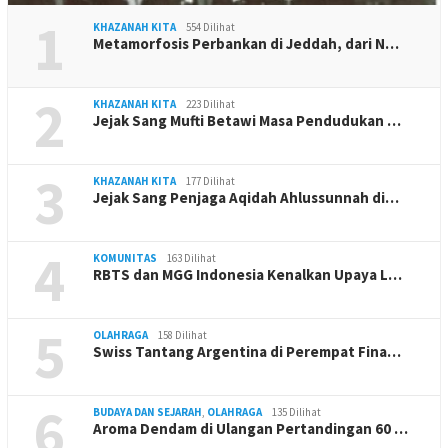
1
KHAZANAH KITA
554 Dilihat
Metamorfosis Perbankan di Jeddah, dari N…
2
KHAZANAH KITA
223 Dilihat
Jejak Sang Mufti Betawi Masa Pendudukan …
3
KHAZANAH KITA
177 Dilihat
Jejak Sang Penjaga Aqidah Ahlussunnah di…
4
KOMUNITAS
163 Dilihat
RBTS dan MGG Indonesia Kenalkan Upaya L…
5
OLAHRAGA
158 Dilihat
Swiss Tantang Argentina di Perempat Fina…
6
BUDAYA DAN SEJARAH
,
OLAHRAGA
135 Dilihat
Aroma Dendam di Ulangan Pertandingan 60 …