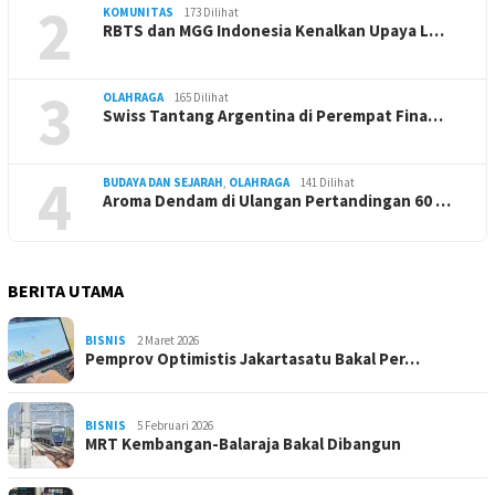
2
KOMUNITAS
173 Dilihat
RBTS dan MGG Indonesia Kenalkan Upaya L…
3
OLAHRAGA
165 Dilihat
Swiss Tantang Argentina di Perempat Fina…
4
BUDAYA DAN SEJARAH
,
OLAHRAGA
141 Dilihat
Aroma Dendam di Ulangan Pertandingan 60 …
BERITA UTAMA
BISNIS
2 Maret 2026
Pemprov Optimistis Jakartasatu Bakal Per…
BISNIS
5 Februari 2026
MRT Kembangan-Balaraja Bakal Dibangun