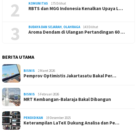
2
KOMUNITAS
175 Dilihat
RBTS dan MGG Indonesia Kenalkan Upaya L…
3
BUDAYA DAN SEJARAH
,
OLAHRAGA
143 Dilihat
Aroma Dendam di Ulangan Pertandingan 60 …
BERITA UTAMA
BISNIS
2 Maret 2026
Pemprov Optimistis Jakartasatu Bakal Per…
BISNIS
5 Februari 2026
MRT Kembangan-Balaraja Bakal Dibangun
PENDIDIKAN
19 Desember 2025
Keterampilan LaTeX Dukung Analisa dan Pe…