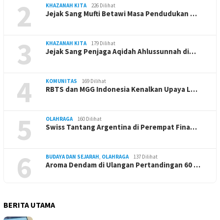
2
KHAZANAH KITA
226 Dilihat
Jejak Sang Mufti Betawi Masa Pendudukan …
3
KHAZANAH KITA
179 Dilihat
Jejak Sang Penjaga Aqidah Ahlussunnah di…
4
KOMUNITAS
169 Dilihat
RBTS dan MGG Indonesia Kenalkan Upaya L…
5
OLAHRAGA
160 Dilihat
Swiss Tantang Argentina di Perempat Fina…
6
BUDAYA DAN SEJARAH
,
OLAHRAGA
137 Dilihat
Aroma Dendam di Ulangan Pertandingan 60 …
BERITA UTAMA