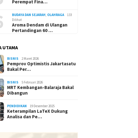
Perempat Fina…
6
BUDAYA DAN SEJARAH
,
OLAHRAGA
133
Dilihat
Aroma Dendam di Ulangan
Pertandingan 60 …
A UTAMA
BISNIS
2 Maret 2026
Pemprov Optimistis Jakartasatu
Bakal Per…
BISNIS
5 Februari 2026
MRT Kembangan-Balaraja Bakal
Dibangun
PENDIDIKAN
19 Desember 2025
Keterampilan LaTeX Dukung
Analisa dan Pe…