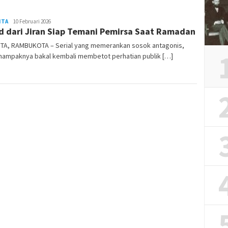
ITA
REDAKSI
10 Februari 2026
d dari Jiran Siap Temani Pemirsa Saat Ramadan
RAMBUKOTA
TA, RAMBUKOTA – Serial yang memerankan sosok antagonis,
 nampaknya bakal kembali membetot perhatian publik […]