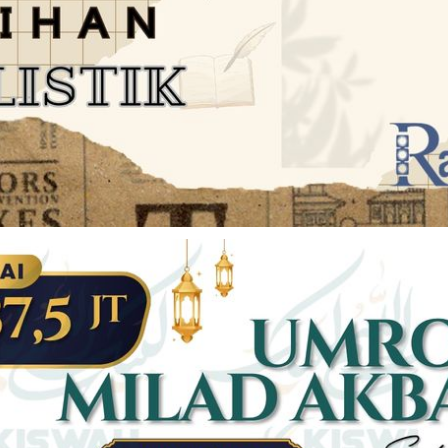
JARINGAN SOCIAL
DISCLAIMER
Facebook
Twitter
AN
PEDOMAN MEDIA SIBER
Linkedin
Youtub