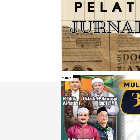
tutup
TENTANG RAMBU KOTA
REDAKSI
KONTAK KAMI
FORM PENGADU
KARIR