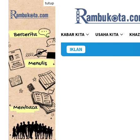
Loncat
tutup
ke
konten
KABAR KITA
USAHA KITA
KHAZ
IKLAN