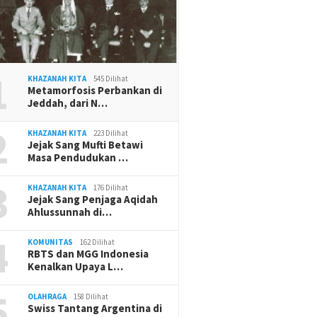
1
KHAZANAH KITA
545 Dilihat
Metamorfosis Perbankan di
Jeddah, dari N…
2
KHAZANAH KITA
223 Dilihat
Jejak Sang Mufti Betawi
Masa Pendudukan …
3
KHAZANAH KITA
176 Dilihat
Jejak Sang Penjaga Aqidah
Ahlussunnah di…
4
KOMUNITAS
162 Dilihat
RBTS dan MGG Indonesia
Kenalkan Upaya L…
5
OLAHRAGA
158 Dilihat
Swiss Tantang Argentina di