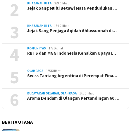
2
KHAZANAH KITA
229 Dilihat
Jejak Sang Mufti Betawi Masa Pendudukan …
3
KHAZANAH KITA
184 Dilihat
Jejak Sang Penjaga Aqidah Ahlussunnah di…
4
KOMUNITAS
172 Dilihat
RBTS dan MGG Indonesia Kenalkan Upaya L…
5
OLAHRAGA
165 Dilihat
Swiss Tantang Argentina di Perempat Fina…
6
BUDAYA DAN SEJARAH
,
OLAHRAGA
141 Dilihat
Aroma Dendam di Ulangan Pertandingan 60 …
BERITA UTAMA