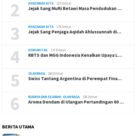
2
KHAZANAH KITA
227 Dilihat
Jejak Sang Mufti Betawi Masa Pendudukan …
3
KHAZANAH KITA
179 Dilihat
Jejak Sang Penjaga Aqidah Ahlussunnah di…
4
KOMUNITAS
171 Dilihat
RBTS dan MGG Indonesia Kenalkan Upaya L…
5
OLAHRAGA
160 Dilihat
Swiss Tantang Argentina di Perempat Fina…
6
BUDAYA DAN SEJARAH
,
OLAHRAGA
138 Dilihat
Aroma Dendam di Ulangan Pertandingan 60 …
BERITA UTAMA