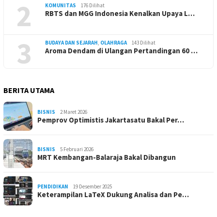
2
KOMUNITAS
176 Dilihat
RBTS dan MGG Indonesia Kenalkan Upaya L…
3
BUDAYA DAN SEJARAH
,
OLAHRAGA
143 Dilihat
Aroma Dendam di Ulangan Pertandingan 60 …
BERITA UTAMA
BISNIS
2 Maret 2026
Pemprov Optimistis Jakartasatu Bakal Per…
BISNIS
5 Februari 2026
MRT Kembangan-Balaraja Bakal Dibangun
PENDIDIKAN
19 Desember 2025
Keterampilan LaTeX Dukung Analisa dan Pe…