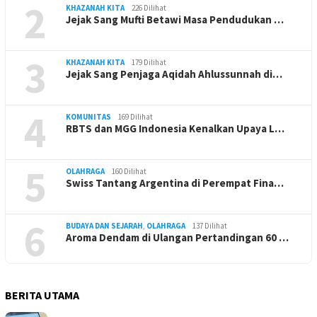
2
KHAZANAH KITA
226 Dilihat
Jejak Sang Mufti Betawi Masa Pendudukan …
3
KHAZANAH KITA
179 Dilihat
Jejak Sang Penjaga Aqidah Ahlussunnah di…
4
KOMUNITAS
169 Dilihat
RBTS dan MGG Indonesia Kenalkan Upaya L…
5
OLAHRAGA
160 Dilihat
Swiss Tantang Argentina di Perempat Fina…
6
BUDAYA DAN SEJARAH
,
OLAHRAGA
137 Dilihat
Aroma Dendam di Ulangan Pertandingan 60 …
BERITA UTAMA