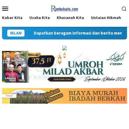
Loncat
Menu
ke
Mobile
konten
Kabar Kita
Usaha Kita
Khazanah Kita
Untaian Hikmah
IKLAN
Dapatkan beragam informasi dan berita menarik