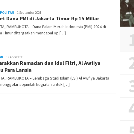
POLITAN
REDAKSI
1 September 2024
et Dana PMI di Jakarta Timur Rp 15 Miliar
RAMBUKOTA
TA, RAMBUKOTA – Dana Palam Merah Indonesia (PMI) 2024 di
a Timur ditargetkan mencapai Rp […]
AN
REDAKSI
18 April 2023
rakkan Ramadan dan Idul Fitri, Al Awfiya
RAMBUKOTA
u Para Lansia
A, RAMBUKOTA – Lembaga Studi Islam (LSI) Al Awfiya Jakarta
menggelar sejumlah kegiatan untuk […]