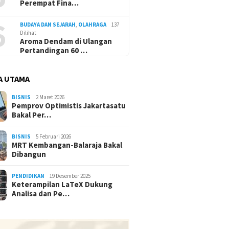
Perempat Fina…
6
BUDAYA DAN SEJARAH
,
OLAHRAGA
137
Dilihat
Aroma Dendam di Ulangan
Pertandingan 60 …
A UTAMA
BISNIS
2 Maret 2026
Pemprov Optimistis Jakartasatu
Bakal Per…
BISNIS
5 Februari 2026
MRT Kembangan-Balaraja Bakal
Dibangun
PENDIDIKAN
19 Desember 2025
Keterampilan LaTeX Dukung
Analisa dan Pe…