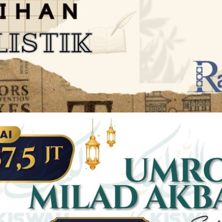
JARINGAN SOCIAL
DISCLAIMER
Facebook
Twitter
AN
PEDOMAN MEDIA SIBER
Linkedin
Youtub