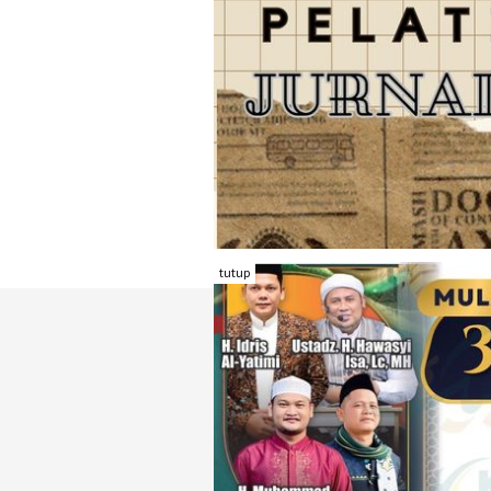
tutup
TENTANG RAMBU KOTA
REDAKSI
KONTAK KAMI
FORM PENGADU
KARIR