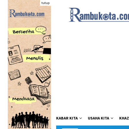
Loncat
tutup
ke
konten
KABAR KITA
USAHA KITA
KHAZ