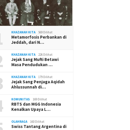
1
KHAZANAH KITA
569 Dilihat
Metamorfosis Perbankan di
Jeddah, dari N…
2
KHAZANAH KITA
226 Dilihat
Jejak Sang Mufti Betawi
Masa Pendudukan …
3
KHAZANAH KITA
179 Dilihat
Jejak Sang Penjaga Aqidah
Ahlussunnah di…
4
KOMUNITAS
169 Dilihat
RBTS dan MGG Indonesia
Kenalkan Upaya L…
5
OLAHRAGA
160 Dilihat
Swiss Tantang Argentina di