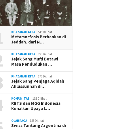
1
KHAZANAH KITA
545 Dilihat
Metamorfosis Perbankan di
Jeddah, dari N…
2
KHAZANAH KITA
223 Dilihat
Jejak Sang Mufti Betawi
Masa Pendudukan …
3
KHAZANAH KITA
176 Dilihat
Jejak Sang Penjaga Aqidah
Ahlussunnah di…
4
KOMUNITAS
162 Dilihat
RBTS dan MGG Indonesia
Kenalkan Upaya L…
5
OLAHRAGA
158 Dilihat
Swiss Tantang Argentina di