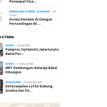
Perempat Fina…
6
BUDAYA DAN SEJARAH
,
OLAHRAGA
133
Dilihat
Aroma Dendam di Ulangan
Pertandingan 60 …
A UTAMA
BISNIS
2 Maret 2026
Pemprov Optimistis Jakartasatu
Bakal Per…
BISNIS
5 Februari 2026
MRT Kembangan-Balaraja Bakal
Dibangun
PENDIDIKAN
19 Desember 2025
Keterampilan LaTeX Dukung
Analisa dan Pe…