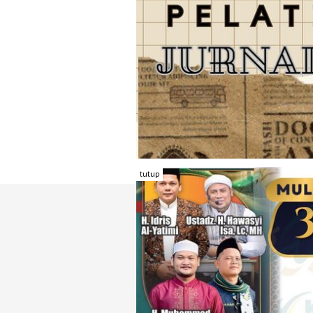
tutup
TENTANG RAMBU KOTA
REDAKSI
KONTAK KAMI
FORM PENGADU
KARIR