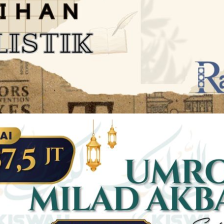
JARINGAN SOCIAL
DISCLAIMER
Facebook
Twitter
AN
PEDOMAN MEDIA SIBER
Linkedin
Youtub