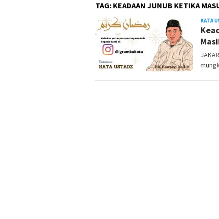
TAG:
KEADAAN JUNUB KETIKA MASU
KATA 
Kead
Masi
JAKAR
mungk