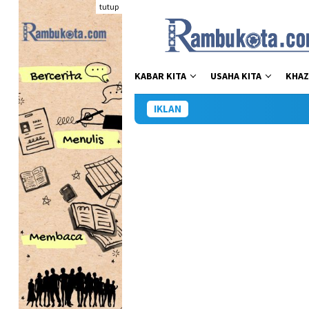
Loncat
tutup
ke
konten
KABAR KITA
USAHA KITA
KHAZ
IKLAN