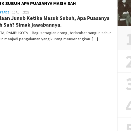
K SUBUH APA PUASANYA MASIH SAH
USTADZ
REDAKSI
10 April 2023
aan Junub Ketika Masuk Subuh, Apa Puasanya
RAMBUKOTA
h Sah? Simak jawabannya.
TA, RAMBUKOTA – Bagi sebagian orang, terlambat bangun sahur
in menjadi pengalaman yang kurang menyenangkan. […]