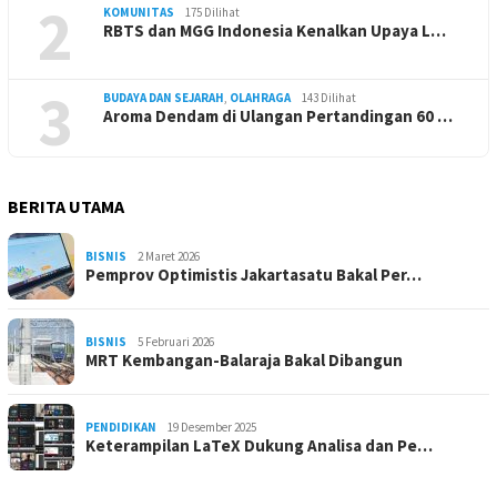
2
KOMUNITAS
175 Dilihat
RBTS dan MGG Indonesia Kenalkan Upaya L…
3
BUDAYA DAN SEJARAH
,
OLAHRAGA
143 Dilihat
Aroma Dendam di Ulangan Pertandingan 60 …
BERITA UTAMA
BISNIS
2 Maret 2026
Pemprov Optimistis Jakartasatu Bakal Per…
BISNIS
5 Februari 2026
MRT Kembangan-Balaraja Bakal Dibangun
PENDIDIKAN
19 Desember 2025
Keterampilan LaTeX Dukung Analisa dan Pe…