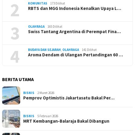
2
KOMUNITAS
173 Dilihat
RBTS dan MGG Indonesia Kenalkan Upaya L…
3
OLAHRAGA
165 Dilihat
Swiss Tantang Argentina di Perempat Fina…
4
BUDAYA DAN SEJARAH
,
OLAHRAGA
141 Dilihat
Aroma Dendam di Ulangan Pertandingan 60 …
BERITA UTAMA
BISNIS
2 Maret 2026
Pemprov Optimistis Jakartasatu Bakal Per…
BISNIS
5 Februari 2026
MRT Kembangan-Balaraja Bakal Dibangun