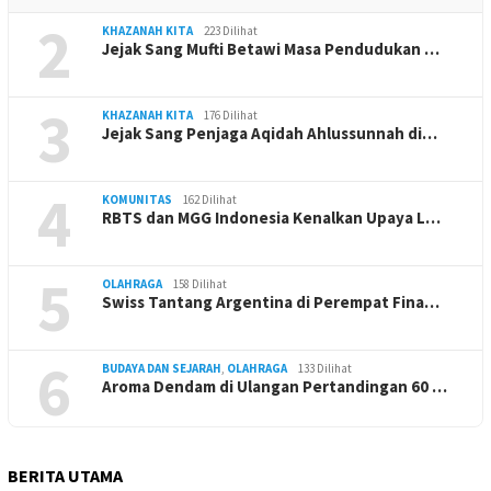
2
KHAZANAH KITA
223 Dilihat
Jejak Sang Mufti Betawi Masa Pendudukan …
3
KHAZANAH KITA
176 Dilihat
Jejak Sang Penjaga Aqidah Ahlussunnah di…
4
KOMUNITAS
162 Dilihat
RBTS dan MGG Indonesia Kenalkan Upaya L…
5
OLAHRAGA
158 Dilihat
Swiss Tantang Argentina di Perempat Fina…
6
BUDAYA DAN SEJARAH
,
OLAHRAGA
133 Dilihat
Aroma Dendam di Ulangan Pertandingan 60 …
BERITA UTAMA