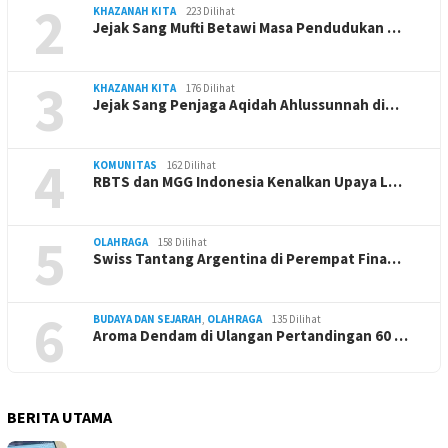
2
KHAZANAH KITA
223 Dilihat
Jejak Sang Mufti Betawi Masa Pendudukan …
3
KHAZANAH KITA
176 Dilihat
Jejak Sang Penjaga Aqidah Ahlussunnah di…
4
KOMUNITAS
162 Dilihat
RBTS dan MGG Indonesia Kenalkan Upaya L…
5
OLAHRAGA
158 Dilihat
Swiss Tantang Argentina di Perempat Fina…
6
BUDAYA DAN SEJARAH
,
OLAHRAGA
135 Dilihat
Aroma Dendam di Ulangan Pertandingan 60 …
BERITA UTAMA