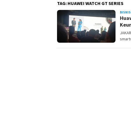
TAG:
HUAWEI WATCH GT SERIES
BISNIS
Huaw
Keu
JAKAR
smartw