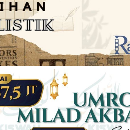
JARINGAN SOCIAL
DISCLAIMER
Facebook
Twitter
AN
PEDOMAN MEDIA SIBER
Linkedin
Youtub