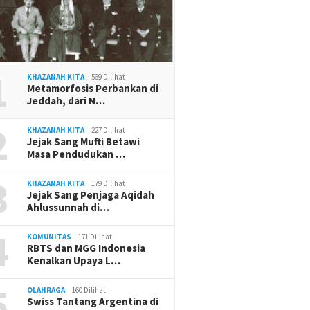
1
KHAZANAH KITA
569 Dilihat
Metamorfosis Perbankan di
Jeddah, dari N…
2
KHAZANAH KITA
227 Dilihat
Jejak Sang Mufti Betawi
Masa Pendudukan …
3
KHAZANAH KITA
179 Dilihat
Jejak Sang Penjaga Aqidah
Ahlussunnah di…
4
KOMUNITAS
171 Dilihat
RBTS dan MGG Indonesia
Kenalkan Upaya L…
5
OLAHRAGA
160 Dilihat
Swiss Tantang Argentina di