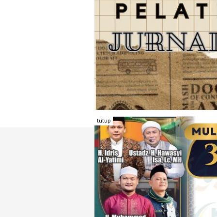
tutup
TENTANG RAMBU KOTA
REDAKSI
KONTAK KAMI
FORM PENGADU
KARIR