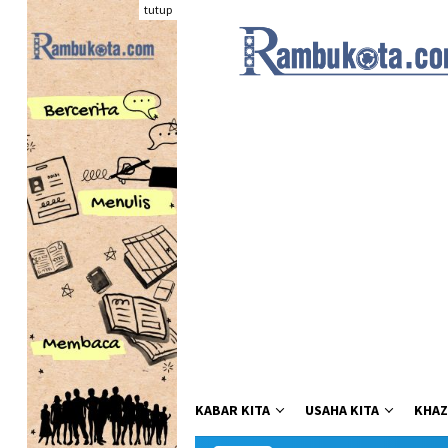
Loncat
tutup
ke
konten
KABAR KITA
USAHA KITA
KHAZ