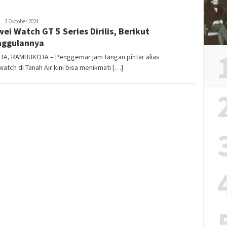
REDAKSI
3 Oktober 2024
ei Watch GT 5 Series Dirilis, Berikut
RAMBUKOTA
nggulannya
TA, RAMBUKOTA – Penggemar jam tangan pintar alias
atch di Tanah Air kini bisa menikmati […]