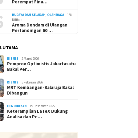
Perempat Fina…
6
BUDAYA DAN SEJARAH
,
OLAHRAGA
138
Dilihat
Aroma Dendam di Ulangan
Pertandingan 60 …
A UTAMA
BISNIS
2 Maret 2026
Pemprov Optimistis Jakartasatu
Bakal Per…
BISNIS
5 Februari 2026
MRT Kembangan-Balaraja Bakal
Dibangun
PENDIDIKAN
19 Desember 2025
Keterampilan LaTeX Dukung
Analisa dan Pe…