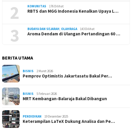
2
KOMUNITAS
176 Dilihat
RBTS dan MGG Indonesia Kenalkan Upaya L…
3
BUDAYA DAN SEJARAH
,
OLAHRAGA
143 Dilihat
Aroma Dendam di Ulangan Pertandingan 60 …
BERITA UTAMA
BISNIS
2 Maret 2026
Pemprov Optimistis Jakartasatu Bakal Per…
BISNIS
5 Februari 2026
MRT Kembangan-Balaraja Bakal Dibangun
PENDIDIKAN
19 Desember 2025
Keterampilan LaTeX Dukung Analisa dan Pe…