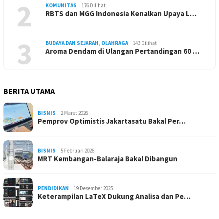
2
KOMUNITAS
176 Dilihat
RBTS dan MGG Indonesia Kenalkan Upaya L…
3
BUDAYA DAN SEJARAH
,
OLAHRAGA
143 Dilihat
Aroma Dendam di Ulangan Pertandingan 60 …
BERITA UTAMA
BISNIS
2 Maret 2026
Pemprov Optimistis Jakartasatu Bakal Per…
BISNIS
5 Februari 2026
MRT Kembangan-Balaraja Bakal Dibangun
PENDIDIKAN
19 Desember 2025
Keterampilan LaTeX Dukung Analisa dan Pe…