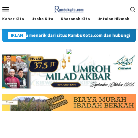
Loncat
Menu
ke
Mobile
konten
Kabar Kita
Usaha Kita
Khazanah Kita
Untaian Hikmah
i dan berita menarik dari situs RambuKota.com dan hubungi kam
IKLAN