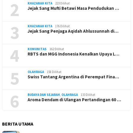
2
KHAZANAH KITA
223 Dilihat
Jejak Sang Mufti Betawi Masa Pendudukan …
3
KHAZANAH KITA
176 Dilihat
Jejak Sang Penjaga Aqidah Ahlussunnah di…
4
KOMUNITAS
162 Dilihat
RBTS dan MGG Indonesia Kenalkan Upaya L…
5
OLAHRAGA
158 Dilihat
Swiss Tantang Argentina di Perempat Fina…
6
BUDAYA DAN SEJARAH
,
OLAHRAGA
133 Dilihat
Aroma Dendam di Ulangan Pertandingan 60 …
BERITA UTAMA