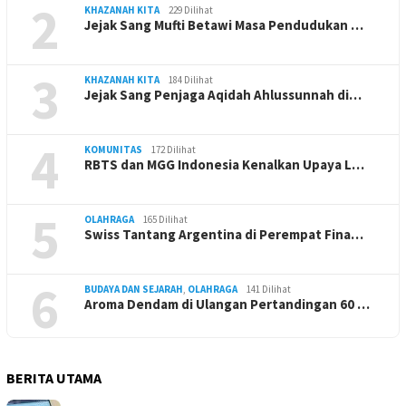
2
KHAZANAH KITA
229 Dilihat
Jejak Sang Mufti Betawi Masa Pendudukan …
3
KHAZANAH KITA
184 Dilihat
Jejak Sang Penjaga Aqidah Ahlussunnah di…
4
KOMUNITAS
172 Dilihat
RBTS dan MGG Indonesia Kenalkan Upaya L…
5
OLAHRAGA
165 Dilihat
Swiss Tantang Argentina di Perempat Fina…
6
BUDAYA DAN SEJARAH
,
OLAHRAGA
141 Dilihat
Aroma Dendam di Ulangan Pertandingan 60 …
BERITA UTAMA