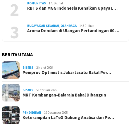
2
KOMUNITAS
175 Dilihat
RBTS dan MGG Indonesia Kenalkan Upaya L…
3
BUDAYA DAN SEJARAH
,
OLAHRAGA
143 Dilihat
Aroma Dendam di Ulangan Pertandingan 60 …
BERITA UTAMA
BISNIS
2 Maret 2026
Pemprov Optimistis Jakartasatu Bakal Per…
BISNIS
5 Februari 2026
MRT Kembangan-Balaraja Bakal Dibangun
PENDIDIKAN
19 Desember 2025
Keterampilan LaTeX Dukung Analisa dan Pe…