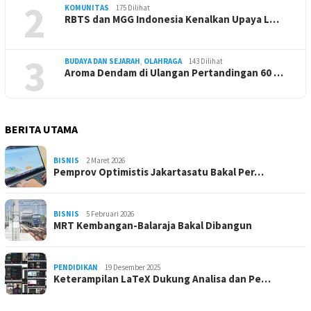
2
KOMUNITAS
175 Dilihat
RBTS dan MGG Indonesia Kenalkan Upaya L…
3
BUDAYA DAN SEJARAH
,
OLAHRAGA
143 Dilihat
Aroma Dendam di Ulangan Pertandingan 60 …
BERITA UTAMA
BISNIS
2 Maret 2026
Pemprov Optimistis Jakartasatu Bakal Per…
BISNIS
5 Februari 2026
MRT Kembangan-Balaraja Bakal Dibangun
PENDIDIKAN
19 Desember 2025
Keterampilan LaTeX Dukung Analisa dan Pe…