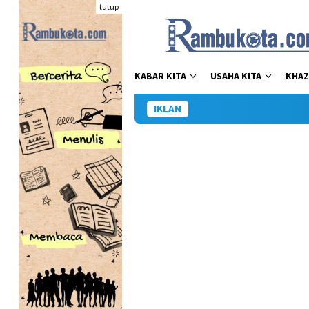
Loncat
tutup
ke
konten
KABAR KITA
USAHA KITA
KHAZ
IKLAN