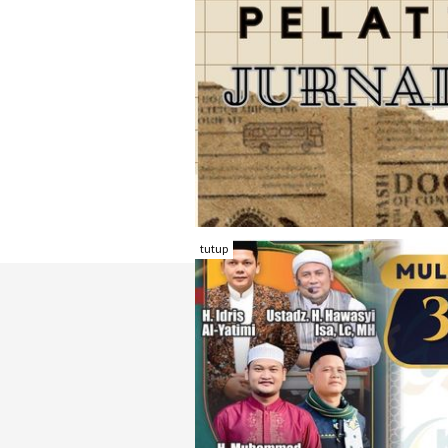
tutup
TENTANG RAMBU KOTA
REDAKSI
KONTAK KAMI
FORM PENGADU
KARIR