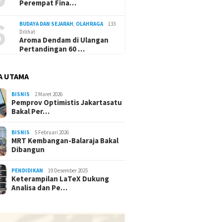
Perempat Fina…
6
BUDAYA DAN SEJARAH
,
OLAHRAGA
133
Dilihat
Aroma Dendam di Ulangan
Pertandingan 60 …
A UTAMA
BISNIS
2 Maret 2026
Pemprov Optimistis Jakartasatu
Bakal Per…
BISNIS
5 Februari 2026
MRT Kembangan-Balaraja Bakal
Dibangun
PENDIDIKAN
19 Desember 2025
Keterampilan LaTeX Dukung
Analisa dan Pe…