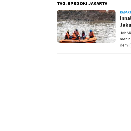
TAG:
BPBD DKI JAKARTA
KABAR 
Inna
Jaka
JAKAR
mening
demi 