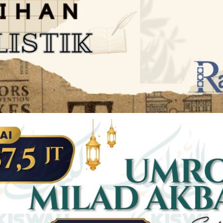
JARINGAN SOCIAL
DISCLAIMER
Facebook
Twitter
AN
PEDOMAN MEDIA SIBER
Linkedin
Youtub