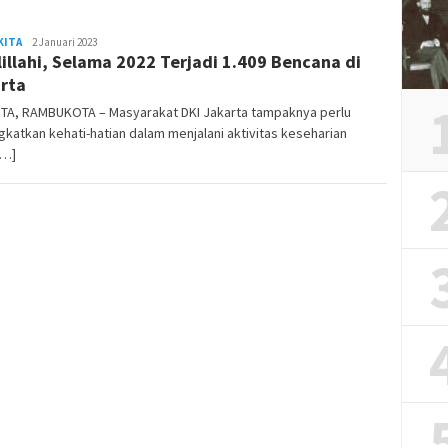
KITA
Rambu
2 Januari 2023
lillahi, Selama 2022 Terjadi 1.409 Bencana di
Kota
rta
TA, RAMBUKOTA – Masyarakat DKI Jakarta tampaknya perlu
katkan kehati-hatian dalam menjalani aktivitas keseharian
[…]