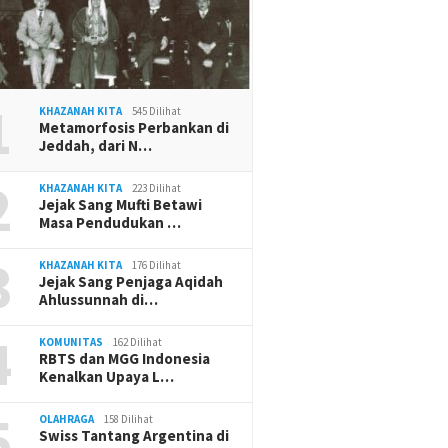
1
KHAZANAH KITA
545 Dilihat
Metamorfosis Perbankan di
Jeddah, dari N…
2
KHAZANAH KITA
223 Dilihat
Jejak Sang Mufti Betawi
Masa Pendudukan …
3
KHAZANAH KITA
176 Dilihat
Jejak Sang Penjaga Aqidah
Ahlussunnah di…
4
KOMUNITAS
162 Dilihat
RBTS dan MGG Indonesia
Kenalkan Upaya L…
5
OLAHRAGA
158 Dilihat
Swiss Tantang Argentina di